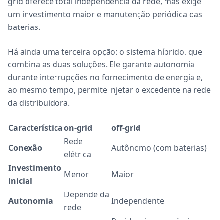
grid oferece total independência da rede, mas exige
um investimento maior e manutenção periódica das
baterias.
Há ainda uma terceira opção: o sistema híbrido, que
combina as duas soluções. Ele garante autonomia
durante interrupções no fornecimento de energia e,
ao mesmo tempo, permite injetar o excedente na rede
da distribuidora.
Característica
on-grid
off-grid
Rede
Conexão
Autônomo (com baterias)
elétrica
Investimento
Menor
Maior
inicial
Depende da
Autonomia
Independente
rede